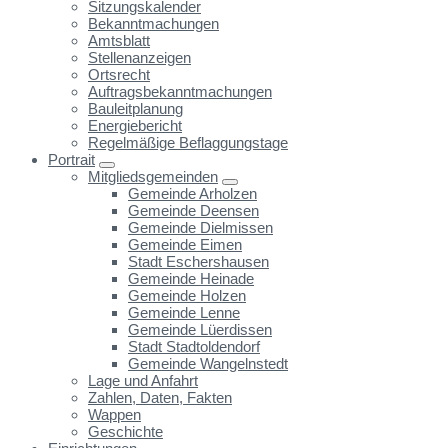
Sitzungskalender
Bekanntmachungen
Amtsblatt
Stellenanzeigen
Ortsrecht
Auftragsbekanntmachungen
Bauleitplanung
Energiebericht
Regelmäßige Beflaggungstage
Portrait
Mitgliedsgemeinden
Gemeinde Arholzen
Gemeinde Deensen
Gemeinde Dielmissen
Gemeinde Eimen
Stadt Eschershausen
Gemeinde Heinade
Gemeinde Holzen
Gemeinde Lenne
Gemeinde Lüerdissen
Stadt Stadtoldendorf
Gemeinde Wangelnstedt
Lage und Anfahrt
Zahlen, Daten, Fakten
Wappen
Geschichte