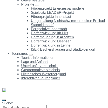
Gewerbesteuer
Projekte
Förderprojekt Energiesparmodelle
Spielplatz LEADER-Projekt
Förderprojekte Innenstadt
Umgestaltung Nichtschwimmerbecken Freibad
Stadtoldendorf
Perspektive Innenstadt
Dorfentwicklung Ith-Hils
Dorferneuerung in Arholzen
Dorfentwicklung Deensen
Dorfentwicklung in Lenne
ISEK Eschershausen und Stadtoldendorf
Tourismus
Tourist-Informationen
Lage und Anfahrt
Unterkunftsverzeichnis
Gastronomieverzeichnis
Historisches Weserbergland
Interaktiver Tourenplaner
Suche: