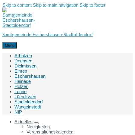
Skip to content
Skip to main navigation
Skip to footer
Samtgemeinde Eschershausen-Stadtoldendorf
Menü
Arholzen
Deensen
Dielmissen
Eimen
Eschershausen
Heinade
Holzen
Lenne
Lüerdissen
Stadtoldendorf
Wangelnstedt
NIP
Aktuelles
Neuigkeiten
Veranstaltungskalender