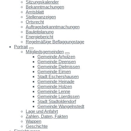
Sitzungskalender
Bekanntmachungen
Amtsblatt
Stellenanzeigen
Ortsrecht
Auftragsbekanntmachungen
Bauleitplanung
Energiebericht
Regelmäßige Beflaggungstage
Portrait
Mitgliedsgemeinden
Gemeinde Arholzen
Gemeinde Deensen
Gemeinde Dielmissen
Gemeinde Eimen
Stadt Eschershausen
Gemeinde Heinade
Gemeinde Holzen
Gemeinde Lenne
Gemeinde Lüerdissen
Stadt Stadtoldendorf
Gemeinde Wangelnstedt
Lage und Anfahrt
Zahlen, Daten, Fakten
Wappen
Geschichte